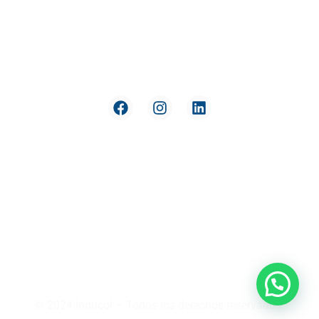
Reversión
Nuestra
de Pago
compañía
Términos y
Política de
condiciones
datos y
privacidad
Derecho
de
Soporte y
Retracto
garantía
Preguntas
Crédito
Frecuentes
Addi
PQRS
Medios de
pago
Política
integral
© 2024 Inducol – Todos los derechos reservados.