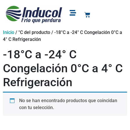
Puntos de venta
Soporte y garantía
Inicio
/ °C del producto / -18°C a -24° C Congelación 0°C a
4° C Refrigeración
-18°C a -24° C
Congelación 0°C a 4° C
Refrigeración
No se han encontrado productos que coincidan
con tu selección.