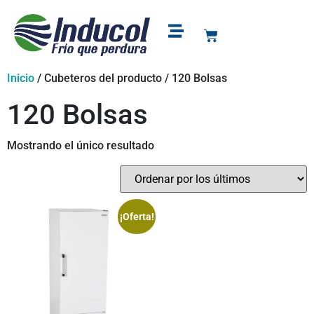
Puntos de venta
Soporte y garantía
Inicio
/ Cubeteros del producto / 120 Bolsas
120 Bolsas
Mostrando el único resultado
¡Oferta!