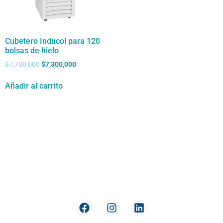
Cubetero Inducol para 120
bolsas de hielo
$
7,700,000
$
7,300,000
Añadir al carrito