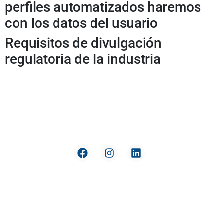
perfiles automatizados haremos
con los datos del usuario
Requisitos de divulgación
regulatoria de la industria
Reversión
Nuestra
de Pago
compañía
Términos y
Política de
condiciones
datos y
privacidad
Derecho
de
Soporte y