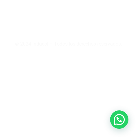
Retracto
garantía
Preguntas
Crédito
Frecuentes
Addi
PQRS
Medios de
pago
Política
integral
© 2024 Inducol – Todos los derechos reservados.