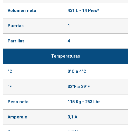
Volumen neto
431 L - 14 Pies³
Puertas
1
Parrillas
4
Temperaturas
°C
0°C a 4°C
°F
32°F a 39°F
Peso neto
115 Kg - 253 Lbs
Amperaje
3,1 A