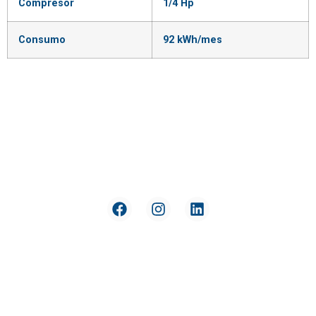
Compresor
1/4 Hp
Consumo
92 kWh/mes
Reversión
Nuestra
de Pago
compañía
Términos y
Política de
condiciones
datos y
privacidad
Derecho
de
Soporte y
Retracto
garantía