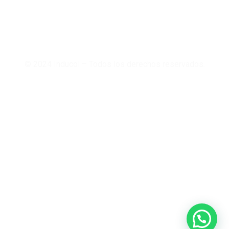
Preguntas
Crédito
Frecuentes
Addi
PQRS
Medios de
pago
Política
integral
© 2024 Inducol – Todos los derechos reservados.