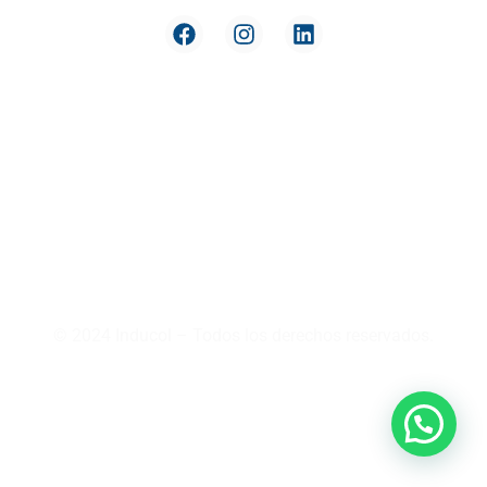
Reversión
Nuestra
de Pago
compañía
Términos y
Política de
condiciones
datos y
privacidad
Derecho
de
Soporte y
Retracto
garantía
Preguntas
Crédito
Frecuentes
Addi
PQRS
Medios de
pago
Política
integral
© 2024 Inducol – Todos los derechos reservados.