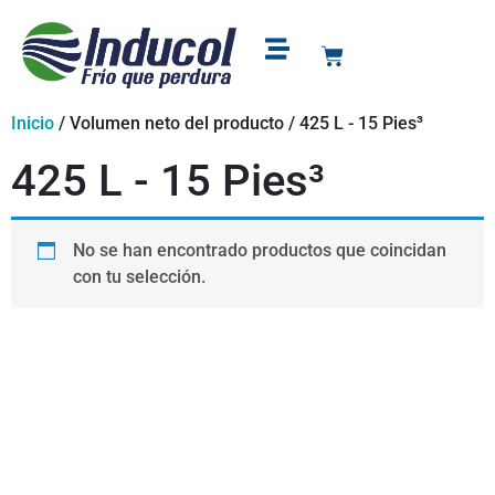
Puntos de venta
Soporte y garantía
Inicio
/ Volumen neto del producto / 425 L - 15 Pies³
425 L - 15 Pies³
No se han encontrado productos que coincidan
con tu selección.