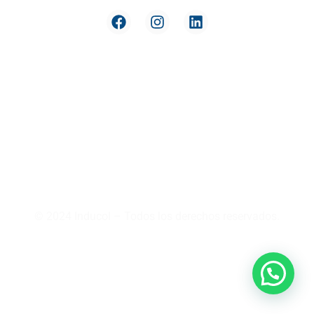
Reversión
Nuestra
de Pago
compañía
Términos y
Política de
condiciones
datos y
privacidad
Derecho
de
Soporte y
Retracto
garantía
Preguntas
Crédito
Frecuentes
Addi
PQRS
Medios de
pago
Política
integral
© 2024 Inducol – Todos los derechos reservados.